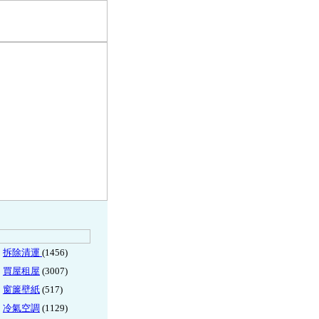
拆除清運
(1456)
買屋租屋
(3007)
窗簾壁紙
(517)
冷氣空調
(1129)