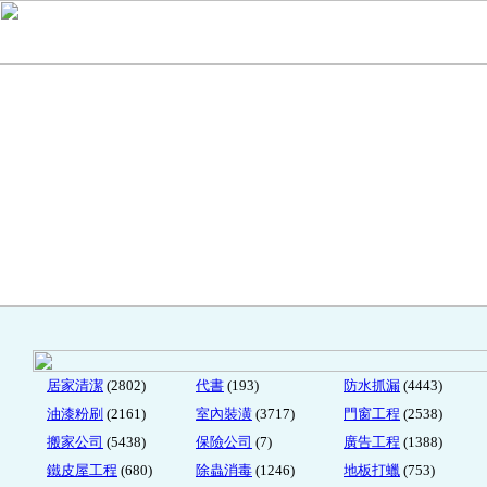
居家清潔
(2802)
代書
(193)
防水抓漏
(4443)
油漆粉刷
(2161)
室內裝潢
(3717)
門窗工程
(2538)
搬家公司
(5438)
保險公司
(7)
廣告工程
(1388)
鐵皮屋工程
(680)
除蟲消毒
(1246)
地板打蠟
(753)