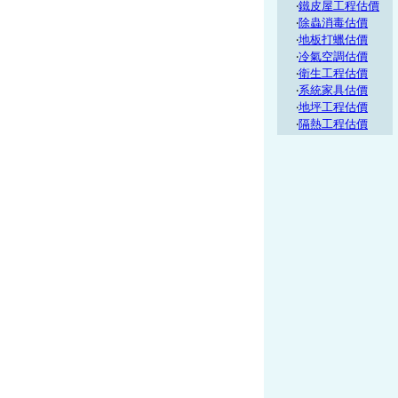
‧
鐵皮屋工程估價
‧
除蟲消毒估價
‧
地板打蠟估價
‧
冷氣空調估價
‧
衛生工程估價
‧
系統家具估價
‧
地坪工程估價
‧
隔熱工程估價