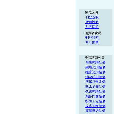
會員說明
‧
刊登說明
‧
付費說明
‧
常見問題
消費者說明
‧
刊登說明
‧
常見問題
免費諮詢刊登
‧
清潔諮詢估價
‧
裝璜諮詢估價
‧
搬家諮詢估價
‧
油漆粉刷估價
‧
房屋租售詢價
‧
防水抓漏估價
‧
代書諮詢估價
‧
鐵鋁門窗估價
‧
拆除工程估價
‧
廣告工程估價
‧
窗簾壁紙估價