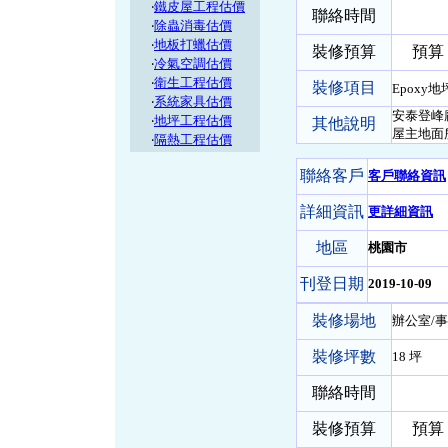
‧
鐵皮屋工程估價
聯絡時間
‧
除蟲消毒估價
‧
地板打蠟估價
裝修預算
預算 30
‧
冷氣空調估價
‧
衛生工程估價
裝修項目
Epoxy地
‧
系統家具估價
安泰登峰
‧
地坪工程估價
其他說明
屋主地面所
‧
隔熱工程估價
聯絡客戶
客戶聯絡資訊
詳細資訊
更詳細資訊
地區
桃園市
刊登日期
2019-10-09
裝修場地
辦公室/事
裝修坪數
18 坪
聯絡時間
裝修預算
預算 40