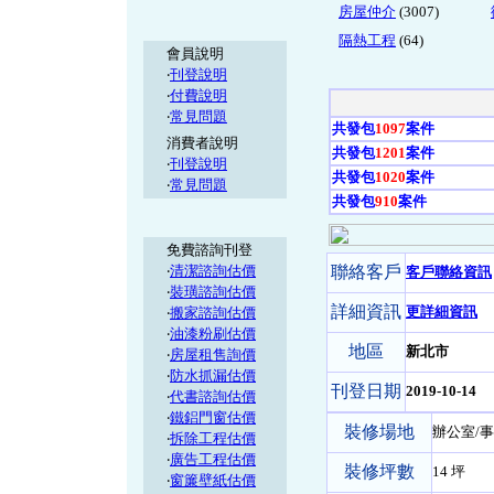
房屋仲介
(3007)
隔熱工程
(64)
會員說明
‧
刊登說明
‧
付費說明
‧
常見問題
共發包
1097
案件
消費者說明
共發包
1201
案件
‧
刊登說明
共發包
1020
案件
‧
常見問題
共發包
910
案件
免費諮詢刊登
‧
清潔諮詢估價
聯絡客戶
客戶聯絡資訊
‧
裝璜諮詢估價
詳細資訊
更詳細資訊
‧
搬家諮詢估價
‧
油漆粉刷估價
地區
新北市
‧
房屋租售詢價
‧
防水抓漏估價
刊登日期
2019-10-14
‧
代書諮詢估價
‧
鐵鋁門窗估價
裝修場地
辦公室/事
‧
拆除工程估價
‧
廣告工程估價
裝修坪數
14 坪
‧
窗簾壁紙估價