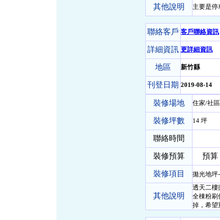
其他說明
主要是停
聯絡客戶
客戶聯絡資訊
詳細資訊
更詳細資訊
地區
新竹縣
刊登日期
2019-08-14
裝修場地
住家/社區
裝修坪數
14 坪
聯絡時間
裝修預算
預算 0 
裝修項目
拋光地坪
透天二樓
其他說明
全棟粉刷
掉，希望