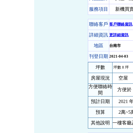
服務項目
新機買賣-
聯絡客戶
客戶聯絡資訊
詳細資訊
更詳細資訊
地區
台南市
刊登日期
2021-04-03
坪數
坪數 8 坪
房屋現況
空屋
方便聯絡時
方便於 
間
預計日期
2021 年
預算
2萬~5
其他說明
一樓客廳