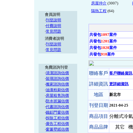
房屋仲介
(3007)
隔熱工程
(64)
會員說明
‧
刊登說明
‧
付費說明
‧
常見問題
共發包
1097
案件
消費者說明
共發包
1201
案件
‧
刊登說明
共發包
1020
案件
‧
常見問題
共發包
910
案件
免費諮詢刊登
‧
清潔諮詢估價
聯絡客戶
客戶聯絡資訊
‧
裝璜諮詢估價
詳細資訊
更詳細資訊
‧
搬家諮詢估價
‧
油漆粉刷估價
地區
新北市
‧
房屋租售詢價
‧
防水抓漏估價
刊登日期
2021-04-25
‧
代書諮詢估價
‧
鐵鋁門窗估價
商品項目
分離式冷氣
‧
拆除工程估價
‧
廣告工程估價
商品品牌
其它
機 
‧
窗簾壁紙估價