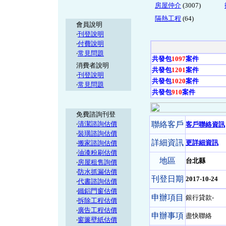
房屋仲介
(3007)
隔熱工程
(64)
會員說明
‧
刊登說明
‧
付費說明
‧
常見問題
共發包
1097
案件
消費者說明
共發包
1201
案件
‧
刊登說明
共發包
1020
案件
‧
常見問題
共發包
910
案件
免費諮詢刊登
‧
清潔諮詢估價
聯絡客戶
客戶聯絡資訊
‧
裝璜諮詢估價
詳細資訊
更詳細資訊
‧
搬家諮詢估價
‧
油漆粉刷估價
地區
台北縣
‧
房屋租售詢價
‧
防水抓漏估價
刊登日期
2017-10-24
‧
代書諮詢估價
‧
鐵鋁門窗估價
申辦項目
銀行貸款-
‧
拆除工程估價
‧
廣告工程估價
申辦事項
盡快聯絡
‧
窗簾壁紙估價