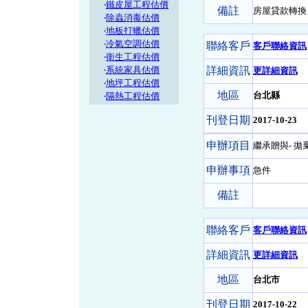
‧
鐵皮屋工程估價
備註
房屋貸款轉換
‧
除蟲消毒估價
‧
地板打蠟估價
‧
冷氣空調估價
聯絡客戶
客戶聯絡資訊
‧
衛生工程估價
‧
系統家具估價
詳細資訊
更詳細資訊
‧
地坪工程估價
地區
台北縣
‧
隔熱工程估價
刊登日期
2017-10-23
申辦項目
繼承贈與- 拋
申辦事項
急件
備註
聯絡客戶
客戶聯絡資訊
詳細資訊
更詳細資訊
地區
台北市
刊登日期
2017-10-22