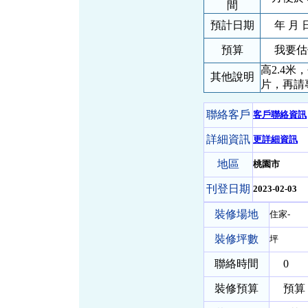
間
預計日期
年 月 
預算
我要估
高2.4
其他說明
片，再請
聯絡客戶
客戶聯絡資訊
詳細資訊
更詳細資訊
地區
桃園市
刊登日期
2023-02-03
裝修場地
住家-
裝修坪數
坪
聯絡時間
0
裝修預算
預算 