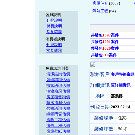
房屋仲介
(3007)
隔熱工程
(64)
會員說明
‧
刊登說明
‧
付費說明
‧
常見問題
共發包
1097
案件
消費者說明
共發包
1201
案件
‧
刊登說明
共發包
1020
案件
‧
常見問題
共發包
910
案件
免費諮詢刊登
‧
清潔諮詢估價
聯絡客戶
客戶聯絡資訊
‧
裝璜諮詢估價
詳細資訊
更詳細資訊
‧
搬家諮詢估價
‧
油漆粉刷估價
地區
嘉義縣
‧
房屋租售詢價
‧
防水抓漏估價
刊登日期
2023-02-14
‧
代書諮詢估價
‧
鐵鋁門窗估價
裝修場地
住家-
‧
拆除工程估價
‧
廣告工程估價
裝修坪數
50 坪
‧
窗簾壁紙估價