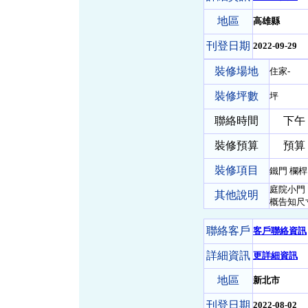
地區
高雄縣
刊登日期
2022-09-29
裝修場地
住家-
裝修坪數
坪
聯絡時間
下午
裝修預算
預算 5
裝修項目
鐵門 欄桿
庭院小門＊
其他說明
概告知尺
聯絡客戶
客戶聯絡資訊
詳細資訊
更詳細資訊
地區
新北市
刊登日期
2022-08-02