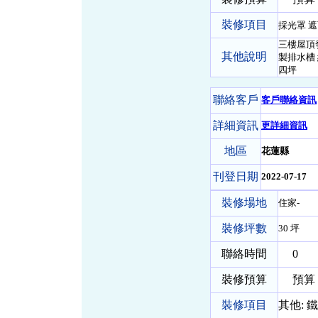
裝修項目
採光罩 
三樓屋頂
其他說明
製排水槽
四坪
聯絡客戶
客戶聯絡資訊
詳細資訊
更詳細資訊
地區
花蓮縣
刊登日期
2022-07-17
裝修場地
住家-
裝修坪數
30 坪
聯絡時間
0
裝修預算
預算 5
裝修項目
其他:
鐵