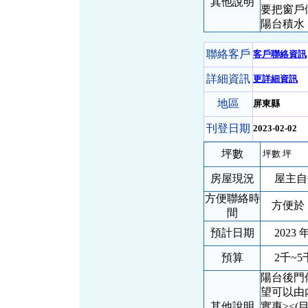
其他說明
要把窗戶
陽台積水
聯絡客戶
客戶聯絡資訊
詳細資訊
更詳細資訊
地區
屏東縣
刊登日期
2023-02-02
坪數
坪數 坪
房屋現況
屋主自
方便聯絡時
方便於 
間
預計日期
2023 年
預算
2千~5
陽台後門修
望可以由內
其他說明
實惠><