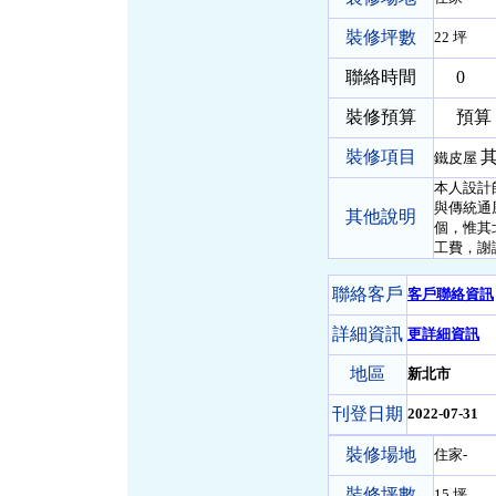
裝修坪數
22 坪
聯絡時間
0
裝修預算
預算 
裝修項目
其
鐵皮屋
本人設計
與傳統通
其他說明
個，惟其
工費，謝
聯絡客戶
客戶聯絡資訊
詳細資訊
更詳細資訊
地區
新北市
刊登日期
2022-07-31
裝修場地
住家-
裝修坪數
15 坪