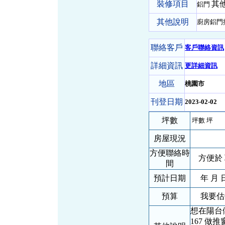
裝修項目
其他
鋁門
其他說明
廚房鋁門換
聯絡客戶
客戶聯絡資訊
詳細資訊
更詳細資訊
地區
桃園市
刊登日期
2023-02-02
坪數
坪數 坪
房屋現況
方便聯絡時
方便於 
間
預計日期
年 月 
預算
我要估
想在陽台做
167 做