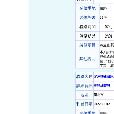
裝修場地
住家-
裝修坪數
22 坪
聯絡時間
皆可
裝修預算
預算 
裝修項目
其
鐵皮屋
本人設計
與傳統通
其他說明
個，惟其
工費，謝
聯絡客戶
客戶聯絡資訊
詳細資訊
更詳細資訊
地區
新北市
刊登日期
2022-08-02
裝修場地
住家-