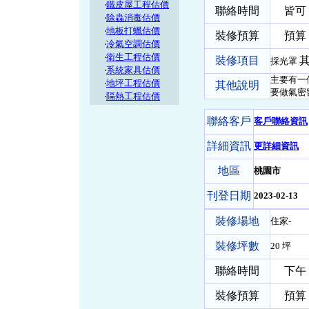
‧
鐵皮屋工程估價
聯絡時間
皆可
‧
除蟲消毒估價
‧
地板打蠟估價
裝修預算
預算 1
‧
冷氣空調估價
‧
衛生工程估價
裝修項目
其
採光罩
‧
系統家具估價
主要有一
‧
地坪工程估價
其他說明
要做氣密
‧
隔熱工程估價
聯絡客戶
客戶聯絡資訊
詳細資訊
更詳細資訊
地區
桃園市
刊登日期
2023-02-13
裝修場地
住家-
裝修坪數
20 坪
聯絡時間
下午
裝修預算
預算 5