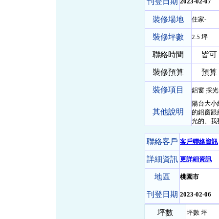
刊登日期
2023-02-07
裝修場地
住家-
裝修坪數
2.5 坪
聯絡時間
皆可
裝修預算
預算 5
裝修項目
鋁窗 採
陽台大小
其他說明
的鋁窗跟
光的、我
聯絡客戶
客戶聯絡資訊
詳細資訊
更詳細資訊
地區
桃園市
刊登日期
2023-02-06
坪數
坪數 坪