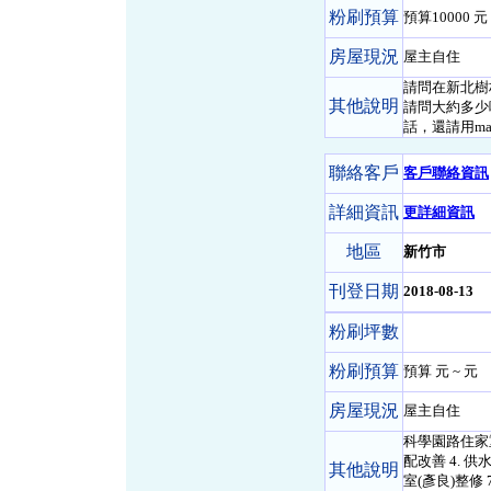
粉刷預算
預算10000 元 
房屋現況
屋主自住
請問在新北樹
其他說明
請問大約多少
話，還請用mai
聯絡客戶
客戶聯絡資訊
詳細資訊
更詳細資訊
地區
新竹市
刊登日期
2018-08-13
粉刷坪數
粉刷預算
預算 元 ~ 元
房屋現況
屋主自住
科學園路住家重
配改善 4. 供
其他說明
室(彥良)整修 