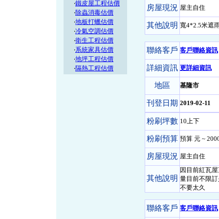
‧
鐵皮屋工程估價
房屋現況
屋主自住
‧
除蟲消毒估價
‧
地板打蠟估價
其他說明
寬4*2.5米
‧
冷氣空調估價
‧
衛生工程估價
‧
系統家具估價
聯絡客戶
客戶聯絡資訊
‧
地坪工程估價
詳細資訊
更詳細資訊
‧
隔熱工程估價
地區
基隆市
刊登日期
2019-02-11
粉刷坪數
10上下
粉刷預算
預算 元 ~ 200
房屋現況
屋主自住
因目前紅瓦屋
其他說明
量目前不限訂
不要太久
聯絡客戶
客戶聯絡資訊