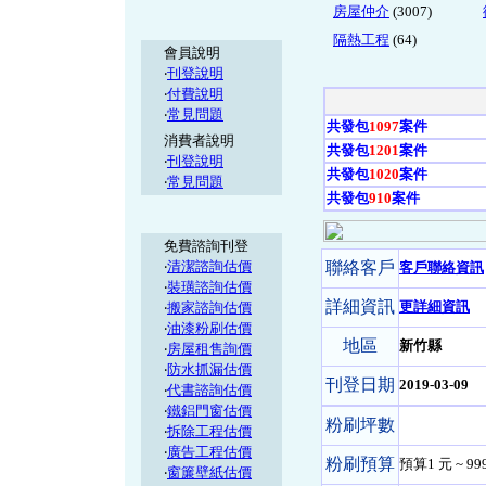
房屋仲介
(3007)
隔熱工程
(64)
會員說明
‧
刊登說明
‧
付費說明
‧
常見問題
共發包
1097
案件
消費者說明
共發包
1201
案件
‧
刊登說明
共發包
1020
案件
‧
常見問題
共發包
910
案件
免費諮詢刊登
‧
清潔諮詢估價
聯絡客戶
客戶聯絡資訊
‧
裝璜諮詢估價
詳細資訊
更詳細資訊
‧
搬家諮詢估價
‧
油漆粉刷估價
地區
新竹縣
‧
房屋租售詢價
‧
防水抓漏估價
刊登日期
2019-03-09
‧
代書諮詢估價
‧
鐵鋁門窗估價
粉刷坪數
‧
拆除工程估價
‧
廣告工程估價
粉刷預算
預算1 元 ~ 99
‧
窗簾壁紙估價